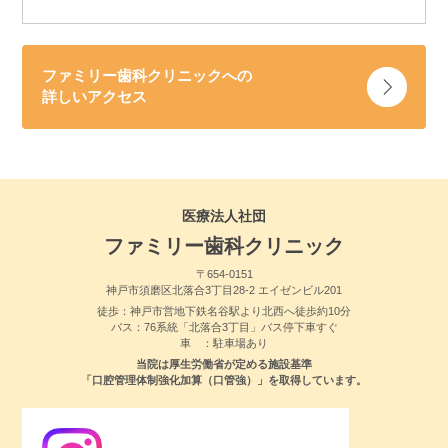
ファミリー歯科クリニックへの
詳しいアクセス
医療法人社団
ファミリー歯科クリニック
〒654-0151
神戸市須磨区北落合3丁目28-2 エイゼンビル201
徒歩：神戸市営地下鉄名谷駅より北西へ徒歩約10分
バス：76系統「北落合3丁目」バス停下車すぐ
車 ：駐車場あり
当院は厚生労働省が定める施設基準
「口腔管理体制強化加算（口管強）」を取得しています。