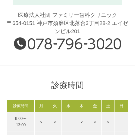
医療法人社団 ファミリー歯科クリニック
〒654-0151 神戸市須磨区北落合3丁目28-2 エイゼ
ンビル201
診療時間
月
火
水
木
金
土
日
診療時間
9:00〜
○
○
-
○
○
○
-
13:00