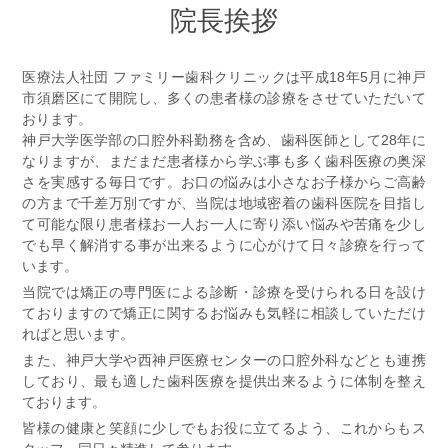
院長挨拶
医療法人社団 ファミリー歯科クリニックは平成18年5月に神戸
市須磨区にて開院し、多くの患者様の診療をさせていただいて
おります。
神戸大学医学部の口腔外科勤務を含め、歯科医師として28年に
なりますが、まだまだ患者様から学ぶ事も多く歯科医療の奥深
さを実感する毎日です。お口の悩みは小さなお子様からご高齢
の方まで千差万別ですが、当院は地域密着の歯科医院を目指し
て可能な限り患者様お一人お一人に寄り添い悩みや苦痛を少し
でも早く解消する事が出来るように心がけて日々診療を行って
います。
当院では矯正の専門医による診断・診療を受けられる日を設け
ておりますので矯正に関するお悩みも気軽に相談していただけ
ればと思います。
また、神戸大学や西神戸医療センターの口腔外科などとも連携
しており、最も適した歯科医療を提供出来るように体制を整え
ております。
皆様の健康と笑顔に少しでもお役に立てるよう、これからもス