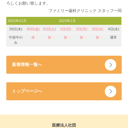
ろしくお願い致します。
ファミリー歯科クリニック スタッフ一同
2022年12月
2023年1月
29日(木)
30日(金)
31日(土)
1日(日)
2日(月)
3日(火)
4日(水)
午前中の
休
休
休
休
休
通常
み
新着情報一覧へ
トップページへ
医療法人社団